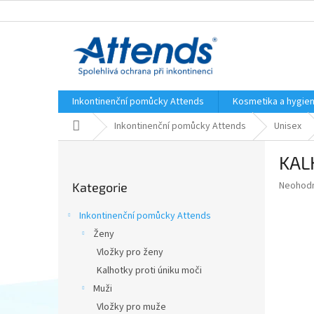
Přejít
na
obsah
Inkontinenční pomůcky Attends
Kosmetika a hygie
Domů
Inkontinenční pomůcky Attends
Unisex
P
KAL
o
Přeskočit
s
Průměr
Neohod
Kategorie
kategorie
t
hodnoce
r
produkt
Inkontinenční pomůcky Attends
a
je
Ženy
0,0
n
z
Vložky pro ženy
n
5
í
Kalhotky proti úniku moči
hvězdič
p
Muži
a
Vložky pro muže