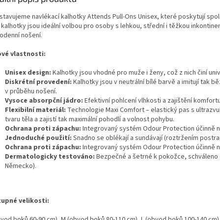
stavujeme navlékací kalhotky Attends Pull-Ons Unisex, které poskytují spol
kalhotky jsou ideální volbou pro osoby s lehkou, střední i těžkou inkontinenc
odenní nošení.
ové vlastnosti:
Unisex design:
Kalhotky jsou vhodné pro muže i ženy, což z nich činí uni
Diskrétní provedení:
Kalhotky jsou v neutrální bílé barvě a imitují tak 
v průběhu nošení.
Vysoce absorpční jádro:
Efektivní pohlcení vlhkosti a zajištění komfor
Flexibilní materiál:
Technologie Maxi Comfort – elastický pas s ultrazv
tvaru těla a zajistí tak maximální pohodlí a volnost pohybu.
Ochrana proti zápachu:
Integrovaný systém Odour Protection účinně ne
Jednoduché použití:
Snadno se oblékají a sundávají (roztržením postran
Ochrana proti zápachu:
Integrovaný systém Odour Protection účinně ne
Dermatologicky testováno:
Bezpečné a šetrné k pokožce, schváleno
Německo).
upné velikosti:
bvod boků 60-90 cm), M (obvod boků 80-110 cm), L (obvod boků 100-140 cm)