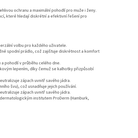
ehlivou ochranu a maximální pohodlí pro muže i ženy.
í, které hledají diskrétní a efektivní řešení pro
verzální volbu pro každého uživatele.
běžné spodní prádlo, což zajištuje diskrétnost a komfort
tu a pohodlí v průběhu celého dne.
ukovým lepením, díky čemuž se kalhotky přizpůsobí
utralizuje zápach uvnitř savého jádra.
ního švu), což usnadňuje jejich používání.
utralizuje zápach uvnitř savého jádra.
 dermatologickým institutem ProDerm (Hamburk,
,