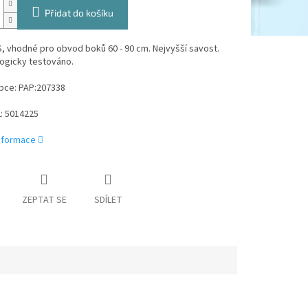
Přidat do košíku
S, vhodné pro obvod boků 60 - 90 cm. Nejvyšší savost.
ogicky testováno.
bce: PAP:207338
: 5014225
informace
ZEPTAT SE
SDÍLET