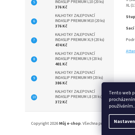
INDASLIP PREMIUM L10 (20 ks)
XL (
376 Kč
KALHOTKY ZALEPOVACÍ
Stup
INDASLIP PREMIUM M10 (20 ks)
376 Kč
Sací
KALHOTKY ZALEPOVACÍ
Podr
INDASLIP PREMIUM XL9 (20 ks)
474 Kč
Atten
KALHOTKY ZALEPOVACÍ
INDASLIP PREMIUM L9 (20 ks)
401 Kč
KALHOTKY ZALEPOVACÍ
INDASLIP PREMIUM M9 (20 ks)
386 Kč
KALHOTKY ZALEPOVACÍ
Tento web po
INDASLIP PREMIUM L8 (20 ks)
procházením 
372 Kč
používáním..
Z
á
Nastaven
Copyright 2026
Můj e-shop
. Všechna práva vyhrazena.
p
a