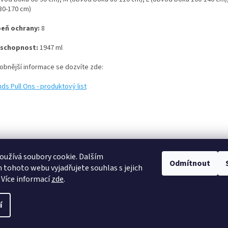
130-170 cm)
eň ochrany:
8
 schopnost:
1947 ml
obnější informace se dozvíte zde:
ds Pull Ons - produktový list
užívá soubory cookie. Dalším
Odmítnout
tohoto webu vyjadřujete souhlas s jejich
 Více informací
zde
.
í