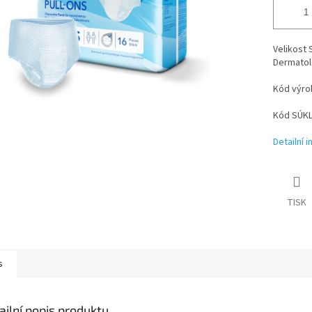
Velikost 
Dermatol
Kód výro
Kód SÚKL
Detailní 
TISK
s
ailní popis produktu