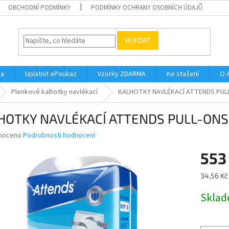
OBCHODNÍ PODMÍNKY
PODMÍNKY OCHRANY OSOBNÍCH ÚDAJŮ
HLEDAT
na
Uplatnit ePoukaz
Vzorky ZDARMA
Ke stažení
O 
Plenkové kalhotky navlékací
KALHOTKY NAVLÉKACÍ ATTENDS PULL-
HOTKY NAVLÉKACÍ ATTENDS PULL-ONS 8
né
noceno
Podrobnosti hodnocení
ní
553
u
Měrná
34,56 Kč 
cena:
Skla
ek.