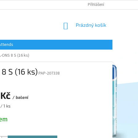
Přihlášení
NÁKUPNÍ
Prázdný košík
KOŠÍK
Attends
ONS 8 S (16 ks)
 S (16 ks)
PAP-207338
 Kč
/ balení
/ 1 ks
dem