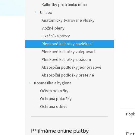
n
Kalhotky proti úniku moči
e
Unisex
l
Anatomicky tvarované vložky
Vložné pleny
Fixační kalhotky
Plenkové kalhotky navlékací
Plenkové kalhotky zalepovací
Plenkové kalhotky s pásem
Absorpční podložky jednorázové
Absorpční podložky pratelné
Kosmetika a hygiena
Očista pokožky
Ochrana pokožky
Ochrana oděvu
Popi
Přijímáme online platby
Det