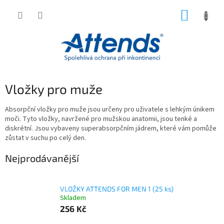
Přejít
NÁKUP
na
obsah
KOŠÍK
Vložky pro muže
Absorpční vložky pro muže jsou určeny pro uživatele s lehkým únikem
moči. Tyto vložky, navržené pro mužskou anatomii, jsou tenké a
diskrétní. Jsou vybaveny superabsorpčním jádrem, které vám pomůže
zůstat v suchu po celý den.
Nejprodávanější
VLOŽKY ATTENDS FOR MEN 1 (25 ks)
Skladem
256 Kč