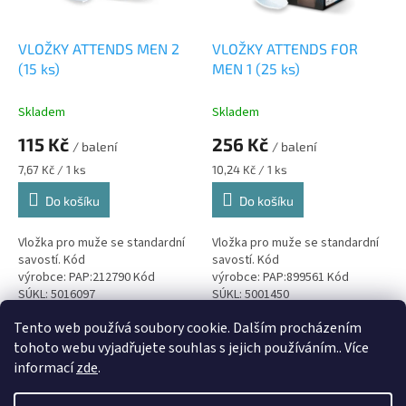
r
o
d
VLOŽKY ATTENDS MEN 2
VLOŽKY ATTENDS FOR
u
(15 ks)
MEN 1 (25 ks)
k
t
Skladem
Skladem
ů
115 Kč
256 Kč
/ balení
/ balení
Měrná
Měrná
7,67 Kč / 1 ks
10,24 Kč / 1 ks
cena:
cena:
Do košíku
Do košíku
Vložka pro muže se standardní
Vložka pro muže se standardní
savostí. Kód
savostí. Kód
výrobce: PAP:212790 Kód
výrobce: PAP:899561 Kód
SÚKL: 5016097
SÚKL: 5001450
Tento web používá soubory cookie. Dalším procházením
2
položek celkem
O
tohoto webu vyjadřujete souhlas s jejich používáním.. Více
v
informací
zde
.
l
Z
á
á