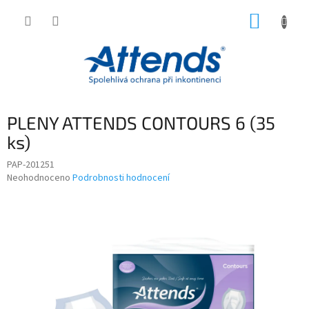
Přejít
NÁKUP
na
obsah
KOŠÍK
PLENY ATTENDS CONTOURS 6 (35
ks)
PAP-201251
Průměrné
Neohodnoceno
Podrobnosti hodnocení
hodnocení
produktu
je
0,0
z
5
hvězdiček.