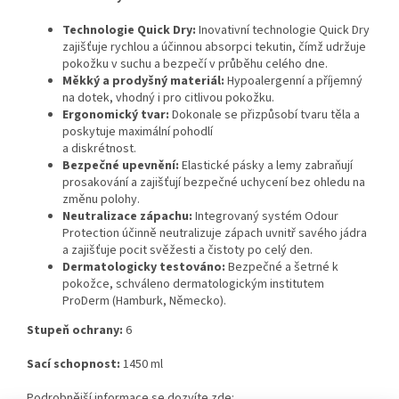
Technologie Quick Dry:
Inovativní technologie Quick Dry
zajišťuje rychlou a účinnou absorpci tekutin, čímž udržuje
pokožku v suchu a bezpečí v průběhu celého dne.
Měkký a prodyšný materiál:
Hypoalergenní a příjemný
na dotek, vhodný i pro citlivou pokožku.
Ergonomický tvar:
Dokonale se přizpůsobí tvaru těla a
poskytuje maximální pohodlí
a diskrétnost.
Bezpečné upevnění:
Elastické pásky a lemy zabraňují
prosakování a zajišťují bezpečné uchycení bez ohledu na
změnu polohy.
Neutralizace zápachu:
Integrovaný systém Odour
Protection účinně neutralizuje zápach uvnitř savého jádra
a zajišťuje pocit svěžesti a čistoty po celý den.
Dermatologicky testováno:
Bezpečné a šetrné k
pokožce, schváleno dermatologickým institutem
ProDerm (Hamburk, Německo).
Stupeň ochrany:
6
Sací schopnost:
1450 ml
Podrobnější informace se dozvíte zde: