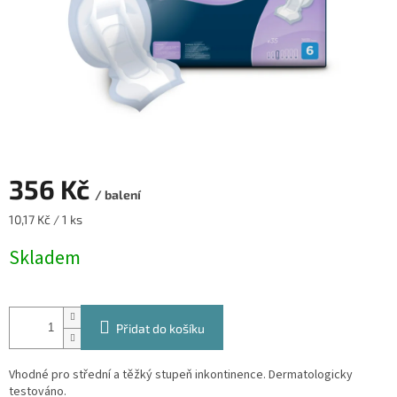
356 Kč
/ balení
Měrná
10,17 Kč / 1 ks
cena:
Skladem
Přidat do košíku
Vhodné pro střední a těžký stupeň inkontinence. Dermatologicky
testováno.