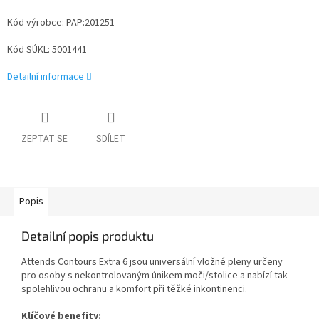
Kód výrobce: PAP:201251
Kód SÚKL: 5001441
Detailní informace
ZEPTAT SE
SDÍLET
Popis
Detailní popis produktu
Attends Contours Extra 6 jsou universální vložné pleny určeny
pro osoby s nekontrolovaným únikem moči/stolice a nabízí tak
spolehlivou ochranu a komfort při těžké inkontinenci.
Klíčové benefity: