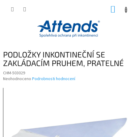
Přejít
NÁKUP
na
obsah
KOŠÍK
PODLOŽKY INKONTINEČNÍ SE
ZAKLÁDACÍM PRUHEM, PRATELNÉ
CHM-503029
Průměrné
Neohodnoceno
Podrobnosti hodnocení
hodnocení
produktu
je
0,0
z
5
hvězdiček.