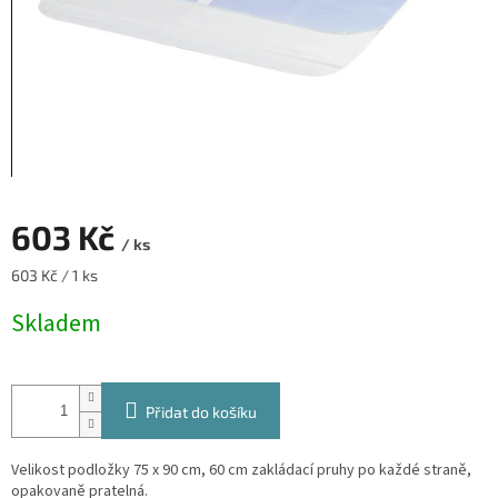
603 Kč
/ ks
Měrná
603 Kč / 1 ks
cena:
Skladem
Přidat do košíku
Velikost podložky 75 x 90 cm, 60 cm zakládací pruhy po každé straně,
opakovaně pratelná.