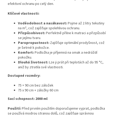
efektivní ochranu po celý den.
Klíčové vlastnosti:
Voděodolnost a nasákavost:
Pojme až 2 litry tekutiny
na m², což zajišťuje spolehlivou ochranu.
Přizpůsobivost:
Perfektně přilne k matraci a přizpůsobí
se jejímu tvaru.
Paropropustnost:
Zajišťuje optimální prodyšnost, což
je šetrné k pokožce.
Komfort:
Podložka je příjemná na omak a nedráždí
pokožku.
Dlouhá životnost:
Lze ji prát při teplotách až do 95 °C,
aniž by ztratila své vlastnosti.
Dostupné rozměry:
75 × 90 cm bez záložek
75 x 90 cm + záložky 60 cm
Sací schopnost: 2000 ml
Použití:
Před prvním použitím doporučujeme vyprat, podložka
se používá modrou stranou dolů, což zajišťuje správnou