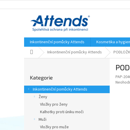
Přejít
na
obsah
Inkontinenční pomůcky Attends
Kosmetika a hygie
Domů
Inkontinenční pomůcky Attends
PODLOŽKY
P
POD
o
Přeskočit
s
PAP-204
Kategorie
kategorie
t
Průměr
Neohod
r
hodnoce
Inkontinenční pomůcky Attends
a
produkt
Ženy
je
n
0,0
Vložky pro ženy
n
z
í
Kalhotky proti úniku moči
5
p
Muži
hvězdič
a
Vložky pro muže