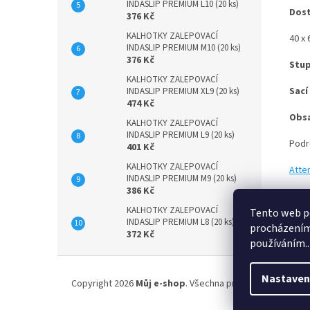
INDASLIP PREMIUM L10 (20 ks)
Dost
376 Kč
KALHOTKY ZALEPOVACÍ
40 x 
INDASLIP PREMIUM M10 (20 ks)
376 Kč
Stup
KALHOTKY ZALEPOVACÍ
Sací
INDASLIP PREMIUM XL9 (20 ks)
474 Kč
Obsa
KALHOTKY ZALEPOVACÍ
INDASLIP PREMIUM L9 (20 ks)
Podr
401 Kč
KALHOTKY ZALEPOVACÍ
Atten
INDASLIP PREMIUM M9 (20 ks)
386 Kč
KALHOTKY ZALEPOVACÍ
Tento web po
INDASLIP PREMIUM L8 (20 ks)
procházením 
372 Kč
používáním..
Z
á
Nastaven
Copyright 2026
Můj e-shop
. Všechna práva vyhrazena.
p
a