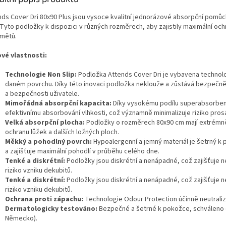
nds Cover Dri 80x90 Plus jsou vysoce kvalitní jednorázové absorpční pomůc
Tyto podložky k dispozici v různých rozměrech, aby zajistily maximální ochran
mětů.
ové vlastnosti:
Technologie Non Slip:
Podložka Attends Cover Dri je vybavena technolo
daném povrchu. Díky této inovaci podložka neklouže a zůstává bezpečně 
a bezpečnosti uživatele.
Mimořádná absorpční kapacita:
Díky vysokému podílu superabsorbent
efektivnímu absorbování vlhkosti, což významně minimalizuje riziko pros
Velká absorpční plocha:
Podložky o rozměrech 80x90 cm mají extrémně 
ochranu lůžek a dalších ložných ploch.
Měkký a pohodlný povrch:
Hypoalergenní a jemný materiál je šetrný k
a zajišťuje maximální pohodlí v průběhu celého dne.
Tenké a diskrétní:
Podložky jsou diskrétní a nenápadné, což zajišťuje ne
riziko vzniku dekubitů.
Tenké a diskrétní:
Podložky jsou diskrétní a nenápadné, což zajišťuje ne
riziko vzniku dekubitů.
Ochrana proti zápachu:
Technologie Odour Protection účinně neutralizu
Dermatologicky testováno:
Bezpečné a šetrné k pokožce, schváleno
Německo).