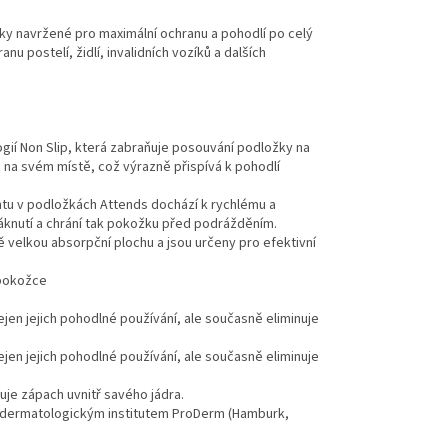
ky navržené pro maximální ochranu a pohodlí po celý
u postelí, židlí, invalidních vozíků a dalších
gií Non Slip, která zabraňuje posouvání podložky na
na svém místě, což výrazně přispívá k pohodlí
u v podložkách Attends dochází k rychlému a
áknutí a chrání tak pokožku před podrážděním.
velkou absorpční plochu a jsou určeny pro efektivní
 pokožce
jen jejich pohodlné používání, ale současně eliminuje
jen jejich pohodlné používání, ale současně eliminuje
je zápach uvnitř savého jádra.
 dermatologickým institutem ProDerm (Hamburk,