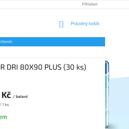
Přihlášení
NÁKUPNÍ
Prázdný košík
KOŠÍK
Attends
 DRI 80X90 PLUS (30 ks)
 Kč
/ balení
/ 1 ks
dem