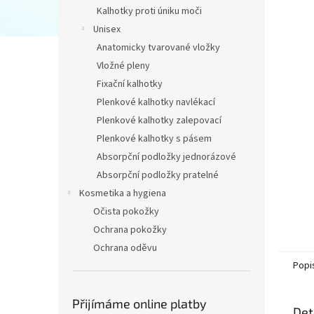
n
Kalhotky proti úniku moči
e
Unisex
l
Anatomicky tvarované vložky
Vložné pleny
Fixační kalhotky
Plenkové kalhotky navlékací
Plenkové kalhotky zalepovací
Plenkové kalhotky s pásem
Absorpční podložky jednorázové
Absorpční podložky pratelné
Kosmetika a hygiena
Očista pokožky
Ochrana pokožky
Ochrana oděvu
Popi
Přijímáme online platby
Det