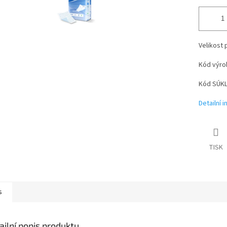
Velikost 
Kód výro
Kód SÚKL
Detailní 
TISK
s
ailní popis produktu