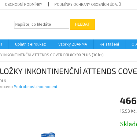
OBCHODNÍ PODMÍNKY
PODMÍNKY OCHRANY OSOBNÍCH ÚDAJŮ
HLEDAT
na
Uplatnit ePoukaz
Vzorky ZDARMA
Ke stažení
O 
 INKONTINENČNÍ ATTENDS COVER DRI 80X90 PLUS (30 ks)
LOŽKY INKONTINENČNÍ ATTENDS COVER
016
né
noceno
Podrobnosti hodnocení
ní
466
u
Měrná
15,53 Kč 
cena:
Skla
ek.