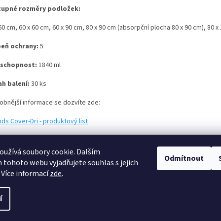
upné rozměry podložek:
60 cm, 60 x 60 cm, 60 x 90 cm, 80 x 90 cm (absorpční plocha 80 x 90 cm), 80 
eň ochrany:
5
 schopnost:
1840 ml
h balení:
30 ks
obnější informace se dozvíte zde:
ds Cover-Dri - produktový list
užívá soubory cookie. Dalším
Odmítnout
tohoto webu vyjadřujete souhlas s jejich
 Více informací
zde
.
í