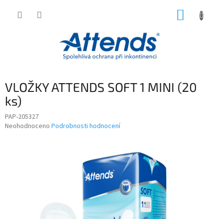
Přejít
NÁKUP
na
obsah
KOŠÍK
VLOŽKY ATTENDS SOFT 1 MINI (20
ks)
PAP-205327
Průměrné
Neohodnoceno
Podrobnosti hodnocení
hodnocení
produktu
je
0,0
z
5
hvězdiček.