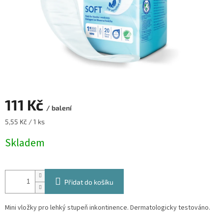
111 Kč
/ balení
Měrná
5,55 Kč / 1 ks
cena:
Skladem
Přidat do košíku
Mini vložky pro lehký stupeň inkontinence. Dermatologicky testováno.