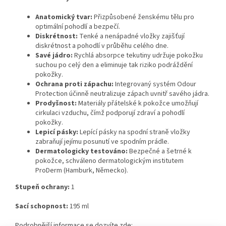
Anatomický tvar:
Přizpůsobené ženskému tělu pro
optimální pohodlí a bezpečí.
Diskrétnost:
Tenké a nenápadné vložky zajišťují
diskrétnost a pohodlí v průběhu celého dne.
Savé jádro:
Rychlá absorpce tekutiny udržuje pokožku
suchou po celý den a eliminuje tak riziko podráždění
pokožky.
Ochrana proti zápachu:
Integrovaný systém Odour
Protection účinně neutralizuje zápach uvnitř savého jádra.
Prodyšnost:
Materiály přátelské k pokožce umožňují
cirkulaci vzduchu, čímž podporují zdraví a pohodlí
pokožky.
Lepicí pásky:
Lepící pásky na spodní straně vložky
zabraňují jejímu posunutí ve spodním prádle.
Dermatologicky testováno:
Bezpečné a šetrné k
pokožce, schváleno dermatologickým institutem
ProDerm (Hamburk, Německo).
Stupeň ochrany:
1
Sací schopnost:
195 ml
Podrobnější informace se dozvíte zde: