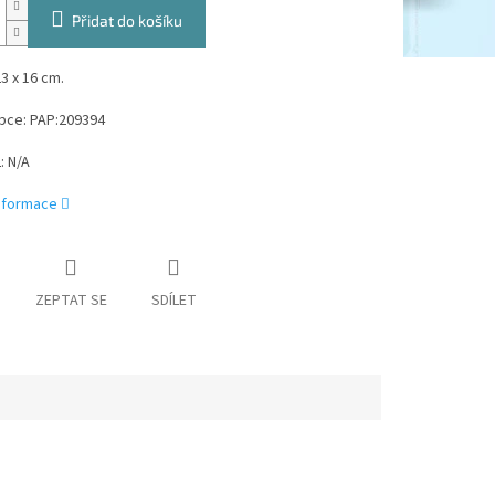
Přidat do košíku
3 x 16 cm.
bce: PAP:209394
: N/A
informace
ZEPTAT SE
SDÍLET