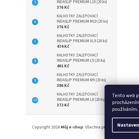
INDASLIP PREMIUM L10 (20 ks)
376 Kč
KALHOTKY ZALEPOVACÍ
INDASLIP PREMIUM M10 (20 ks)
376 Kč
KALHOTKY ZALEPOVACÍ
INDASLIP PREMIUM XL9 (20 ks)
474 Kč
KALHOTKY ZALEPOVACÍ
INDASLIP PREMIUM L9 (20 ks)
401 Kč
KALHOTKY ZALEPOVACÍ
INDASLIP PREMIUM M9 (20 ks)
386 Kč
KALHOTKY ZALEPOVACÍ
Tento web po
INDASLIP PREMIUM L8 (20 ks)
procházením 
372 Kč
používáním..
Z
á
Nastaven
Copyright 2026
Můj e-shop
. Všechna práva vyhrazena.
p
a