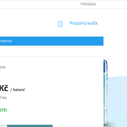
Přihlášení
NÁKUPNÍ
Prázdný košík
KOŠÍK
Attends
394
 Kč
/ balení
1 ks
dem