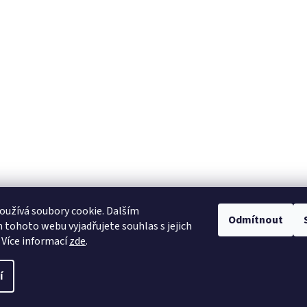
užívá soubory cookie. Dalším
Odmítnout
tohoto webu vyjadřujete souhlas s jejich
 Více informací
zde
.
í