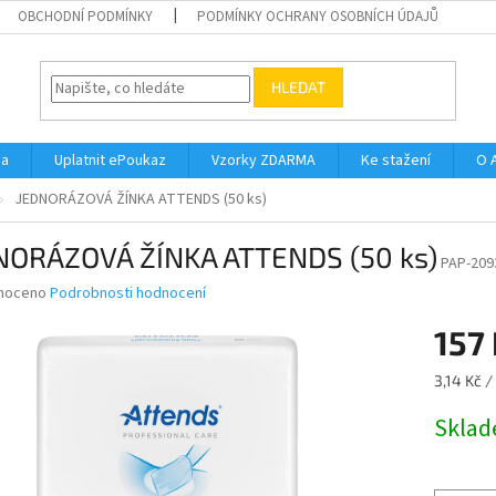
OBCHODNÍ PODMÍNKY
PODMÍNKY OCHRANY OSOBNÍCH ÚDAJŮ
HLEDAT
na
Uplatnit ePoukaz
Vzorky ZDARMA
Ke stažení
O 
JEDNORÁZOVÁ ŽÍNKA ATTENDS (50 ks)
NORÁZOVÁ ŽÍNKA ATTENDS (50 ks)
PAP-209
né
noceno
Podrobnosti hodnocení
ní
157
u
Měrná
3,14 Kč / 
cena:
Skla
ek.