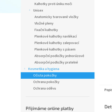
n
Kalhotky proti úniku moči
e
Unisex
l
Anatomicky tvarované vložky
Vložné pleny
Fixační kalhotky
Plenkové kalhotky navlékací
Plenkové kalhotky zalepovací
Plenkové kalhotky s pásem
Absorpční podložky jednorázové
Absorpční podložky pratelné
Kosmetika a hygiena
Očista pokožky
Ochrana pokožky
Ochrana oděvu
Popi
Det
Přijímáme online platby