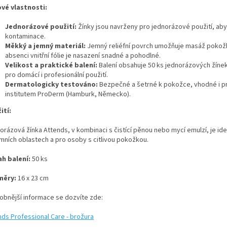
ové vlastnosti:
Jednorázové použití:
Žínky jsou navrženy pro jednorázové použití, aby z
kontaminace.
Měkký a jemný materiál:
Jemný reliéfní povrch umožňuje masáž pokožky 
absenci vnitřní fólie je nasazení snadné a pohodlné.
Velikost a praktické balení:
Balení obsahuje 50 ks jednorázových žínek 
pro domácí i profesionální použití.
Dermatologicky testováno:
Bezpečné a šetrné k pokožce, vhodné i p
institutem ProDerm (Hamburk, Německo).
ití:
orázová žínka Attends, v kombinaci s čistící pěnou nebo mycí emulzí, je i
imních oblastech a pro osoby s citlivou pokožkou.
h balení:
50 ks
měry:
16 x 23 cm
obnější informace se dozvíte zde:
nds Professional Care - brožura