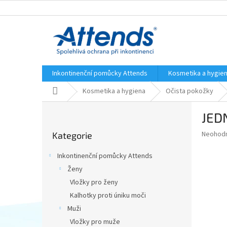
Přejít
na
obsah
Inkontinenční pomůcky Attends
Kosmetika a hygie
Domů
Kosmetika a hygiena
Očista pokožky
P
JED
o
Přeskočit
s
Průměr
Neohod
Kategorie
kategorie
t
hodnoce
r
produkt
Inkontinenční pomůcky Attends
a
je
Ženy
0,0
n
z
Vložky pro ženy
n
5
í
Kalhotky proti úniku moči
hvězdič
p
Muži
a
Vložky pro muže